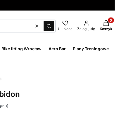
Produkty w ko
Wyczyść
Szukaj
Ulubione
Zaloguj się
Koszyk
Bike fitting Wrocław
Aero Bar
Plany Treningowe
bidon
e: 0)