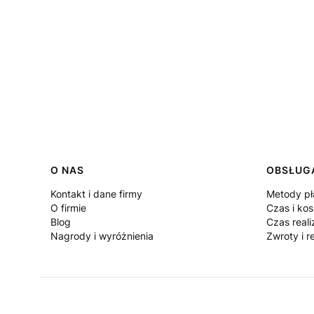
Linki w stopce
O NAS
OBSŁUGA
Kontakt i dane firmy
Metody pł
O firmie
Czas i ko
Blog
Czas reali
Nagrody i wyróżnienia
Zwroty i r