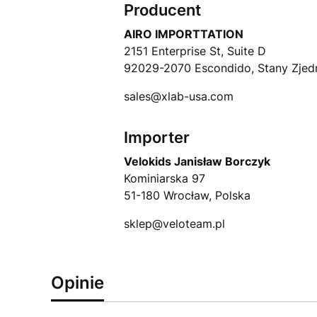
Producent
AIRO IMPORTTATION
2151 Enterprise St, Suite D
92029-2070 Escondido, Stany Zje
sales@xlab-usa.com
Importer
Velokids Janisław Borczyk
Kominiarska 97
51-180 Wrocław, Polska
sklep@veloteam.pl
Opinie