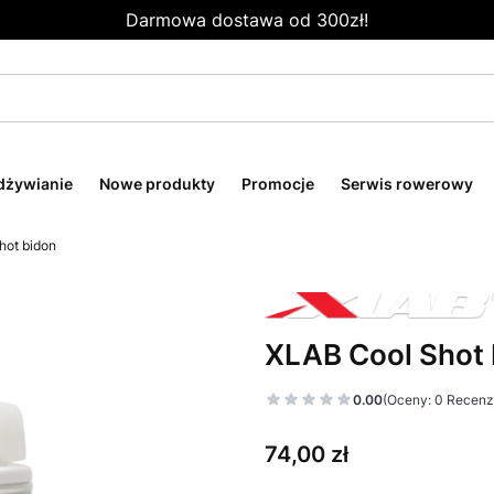
Darmowa dostawa od 300zł!
odżywianie
Nowe produkty
Promocje
Serwis rowerowy
hot bidon
XLAB Cool Shot 
0.00
(Oceny: 0 Recenzj
Cena
74,00 zł