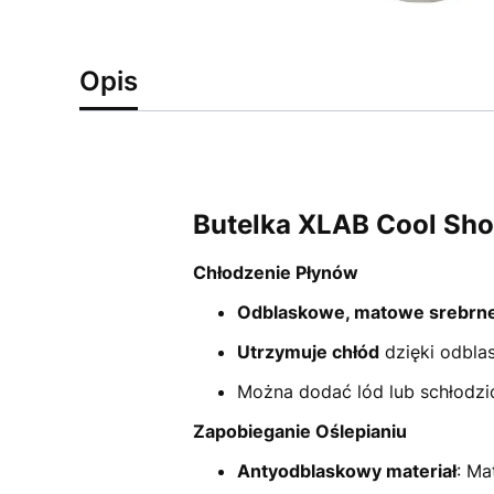
Opis
Butelka XLAB Cool Sho
Chłodzenie Płynów
Odblaskowe, matowe srebrn
Utrzymuje chłód
dzięki odbla
Można dodać lód lub schłodzi
Zapobieganie Oślepianiu
Antyodblaskowy materiał
: Ma