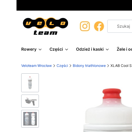
Rowery
Części
Odzież i kaski
Żele i 
Veloteam Wrocław
Części
Bidony triathlonowe
XLAB Cool S