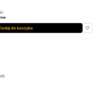
ść:
nie
Dodaj do koszyka
oń: