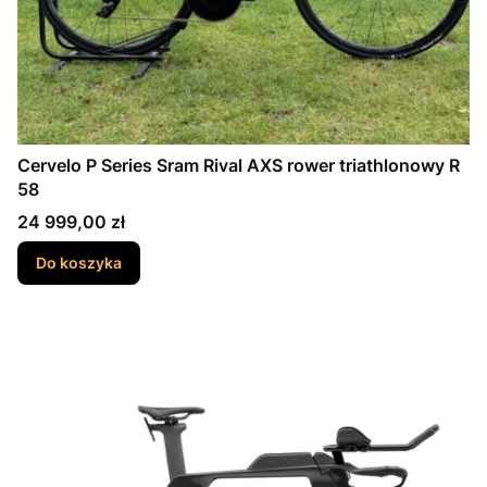
Cervelo P Series Sram Rival AXS rower triathlonowy R
58
Cena
24 999,00 zł
Do koszyka