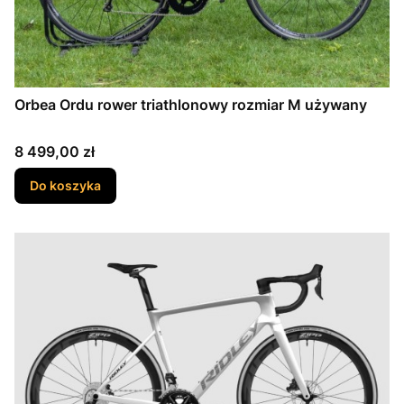
Orbea Ordu rower triathlonowy rozmiar M używany
Cena
8 499,00 zł
Do koszyka