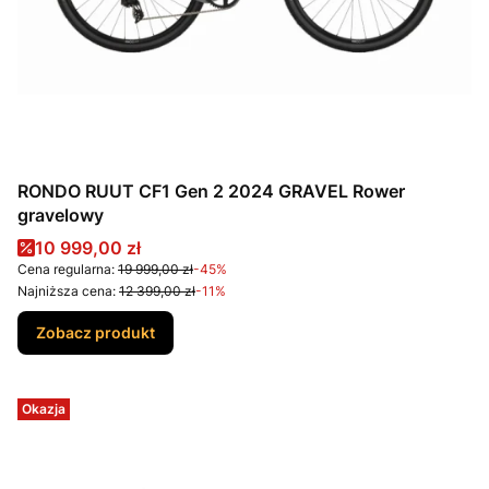
RONDO RUUT CF1 Gen 2 2024 GRAVEL Rower
gravelowy
Cena promocyjna
10 999,00 zł
Cena regularna:
19 999,00 zł
-45%
Najniższa cena:
12 399,00 zł
-11%
Zobacz produkt
Okazja