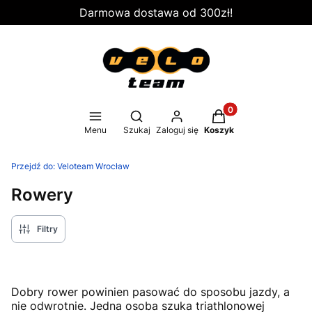
Darmowa dostawa od 300zł!
Produkty w koszyku
Otwórz wyszukiwarkę
Menu
Szukaj
Zaloguj się
Koszyk
Przejdź do:
Veloteam Wrocław
Rowery
Filtry
Dobry rower powinien pasować do sposobu jazdy, a
nie odwrotnie. Jedna osoba szuka triathlonowej