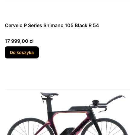
Cervelo P Series Shimano 105 Black R 54
Cena
17 999,00 zł
Do koszyka