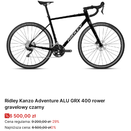
Ridley Kanzo Adventure ALU GRX 400 rower
gravelowy czarny
Cena promocyjna
6 500,00 zł
Cena regularna:
9 200,00 zł
-29%
Najniższa cena:
6 500,00 zł
0%