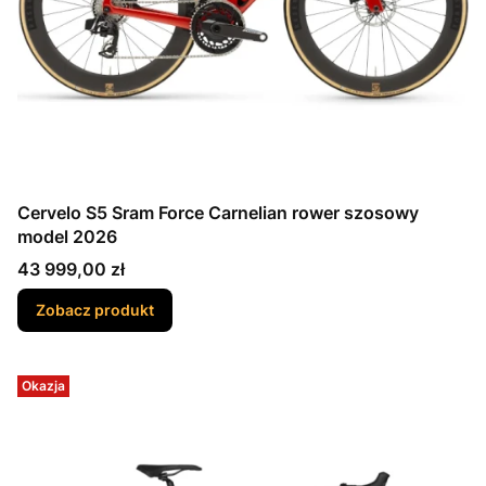
Cervelo S5 Sram Force Carnelian rower szosowy
model 2026
Cena
43 999,00 zł
Zobacz produkt
Okazja