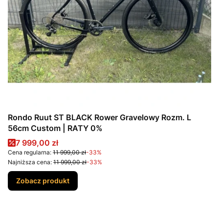
Rondo Ruut ST BLACK Rower Gravelowy Rozm. L
56cm Custom | RATY 0%
Cena promocyjna
7 999,00 zł
Cena regularna:
11 999,00 zł
-33%
Najniższa cena:
11 999,00 zł
-33%
Zobacz produkt