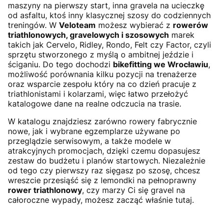
maszyny na pierwszy start, inna gravela na ucieczkę
od asfaltu, ktoś inny klasycznej szosy do codziennych
treningów. W
Veloteam
możesz wybierać z
rowerów
triathlonowych, gravelowych i szosowych
marek
takich jak Cervelo, Ridley, Rondo, Felt czy Factor, czyli
sprzętu stworzonego z myślą o ambitnej jeździe i
ściganiu. Do tego dochodzi
bikefitting we Wrocławiu
,
możliwość porównania kilku pozycji na trenażerze
oraz wsparcie zespołu który na co dzień pracuje z
triathlonistami i kolarzami, więc łatwo przełożyć
katalogowe dane na realne odczucia na trasie.
W katalogu znajdziesz zarówno rowery fabrycznie
nowe, jak i wybrane egzemplarze używane po
przeglądzie serwisowym, a także modele w
atrakcyjnych promocjach, dzięki czemu dopasujesz
zestaw do budżetu i planów startowych. Niezależnie
od tego czy pierwszy raz sięgasz po szosę, chcesz
wreszcie przesiąść się z lemondki na pełnoprawny
rower triathlonowy
, czy marzy Ci się gravel na
całoroczne wypady, możesz zacząć właśnie tutaj.