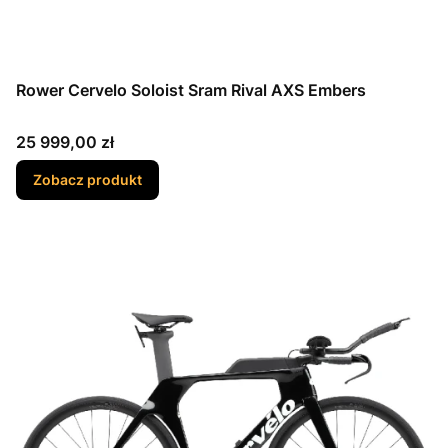
Rower Cervelo Soloist Sram Rival AXS Embers
Cena
25 999,00 zł
Zobacz produkt