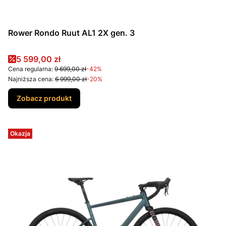
Rower Rondo Ruut AL1 2X gen. 3
Cena promocyjna
5 599,00 zł
Cena regularna:
9 699,00 zł
-42%
Najniższa cena:
6 999,00 zł
-20%
Zobacz produkt
Okazja