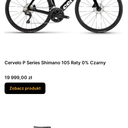
Cervelo P Series Shimano 105 Raty 0% Czarny
Cena
19 999,00 zł
Zobacz produkt