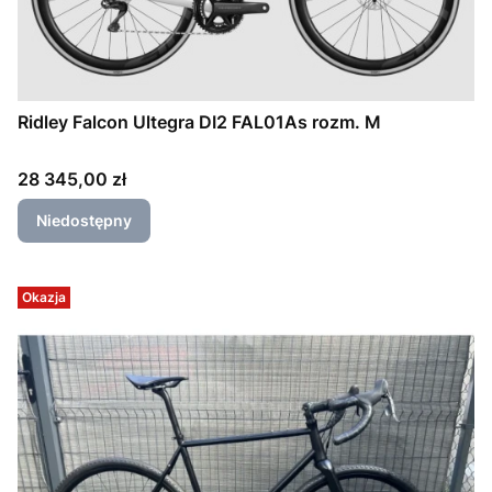
Ridley Falcon Ultegra DI2 FAL01As rozm. M
Cena
28 345,00 zł
Niedostępny
Okazja