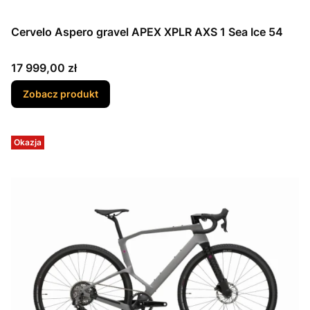
Cervelo Aspero gravel APEX XPLR AXS 1 Sea Ice 54
Cena
17 999,00 zł
Zobacz produkt
Okazja