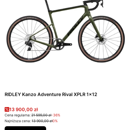
RIDLEY Kanzo Adventure Rival XPLR 1x12
Cena promocyjna
13 900,00 zł
Cena regularna:
21 599,00 zł
-36%
Najniższa cena:
13 900,00 zł
0%