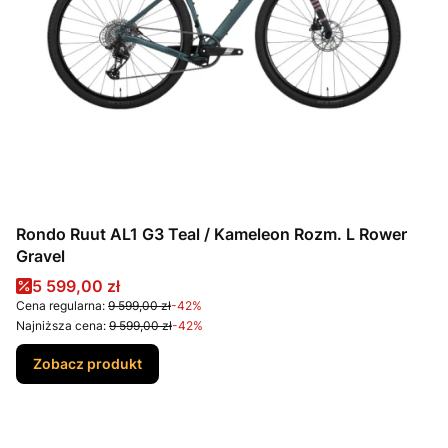
Rondo Ruut AL1 G3 Teal / Kameleon Rozm. L Rower
Gravel
Cena promocyjna
5 599,00 zł
Cena regularna:
9 599,00 zł
-42%
Najniższa cena:
9 599,00 zł
-42%
Zobacz produkt