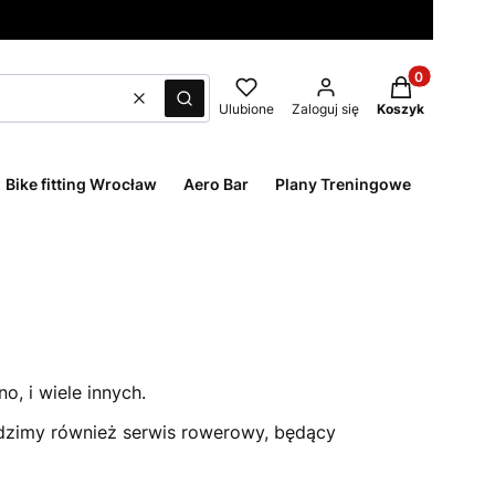
Produkty w ko
Wyczyść
Szukaj
Ulubione
Zaloguj się
Koszyk
Bike fitting Wrocław
Aero Bar
Plany Treningowe
o, i wiele innych.
adzimy również serwis rowerowy, będący