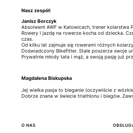
Nasz zespół:
Janisz Borczyk
Absolwent AWF w Katowicach, trener kolarstwa P
Rowery i jazdę na rowerze kocha od dziecka. Cz
czas.
Od kilku lat zajmuje się rowerami różnych kolarzy 
Doświadczony
Bikefitter
. Stale poszerza swoje um
Prywatnie młody tata i mąż, a swoją pasję już pr
Magdalena Biskupska
Jej wielka pasja to bieganie (oczywiście z wózk
Dobrze znana w świecie triathlonu i biegów. Zaw
Linki w stopce
O NAS
OBSŁUGA