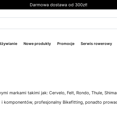
Darmowa dostawa od 300zł!
odżywianie
Nowe produkty
Promocje
Serwis rowerowy
ymi markami takimi jak: Cervelo, Felt, Rondo, Thule, Shiman
 i komponentów, profesjonalny Bikefitting, ponadto prow