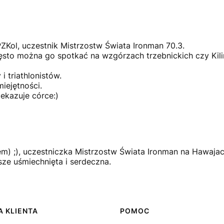
ZKol, uczestnik Mistrzostw Świata
Ironman
70.3.
ęsto można go spotkać na wzgórzach trzebnickich czy Kili
i triathlonistów.
iejętności.
zekazuje córce
:
)
iem)
;
), uczestniczka Mistrzostw Świata
Ironman
na Hawajach
sze uśmiechnięta i serdeczna.
 KLIENTA
POMOC