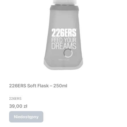
226ERS Soft Flask – 250ml
PRODUCENT
226ERS
Cena
39,00 zł
Niedostępny