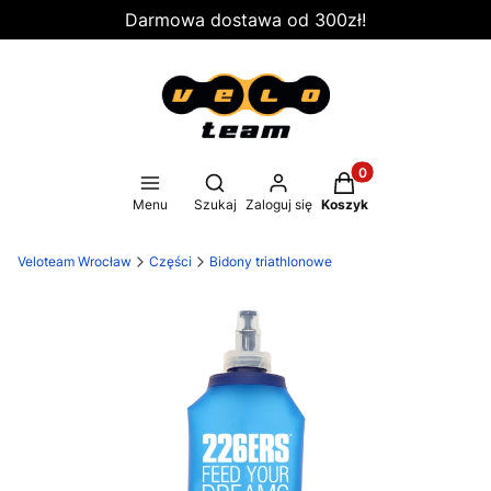
Darmowa dostawa od 300zł!
Produkty w koszyku
Otwórz wyszukiwarkę
Menu
Szukaj
Zaloguj się
Koszyk
Veloteam Wrocław
Części
Bidony triathlonowe