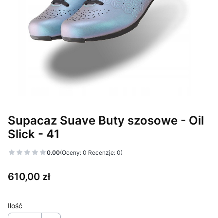
Supacaz Suave Buty szosowe - Oil
Slick - 41
0.00
(Oceny: 0 Recenzje: 0)
Cena
610,00 zł
Ilość