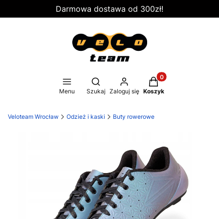
Darmowa dostawa od 300zł!
Produkty w koszyku
Otwórz wyszukiwarkę
Menu
Szukaj
Zaloguj się
Koszyk
Veloteam Wrocław
Odzież i kaski
Buty rowerowe